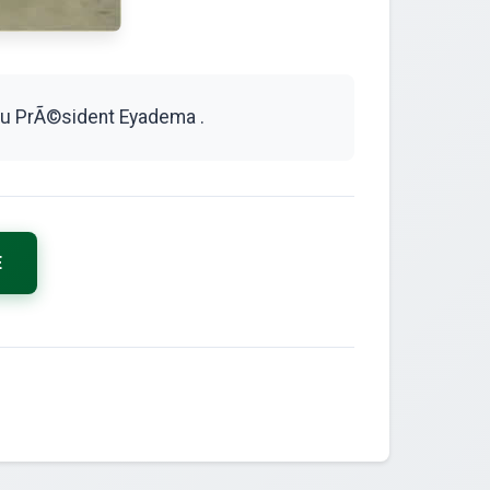
u PrÃ©sident Eyadema .
E