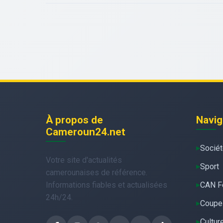
À propos de
Navig
Cameroun24.net
Socié
Votre site d'actualités
Sport
camerounaises de référence.
Informations fiables et actualisées
CAN F
24h/24.
Coupe
Cultur