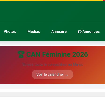
Photos
Médias
Annuaire
Annonces
🏆 CAN Féminine 2026
Suivez toute la compétition au Maroc
Voir le calendrier →