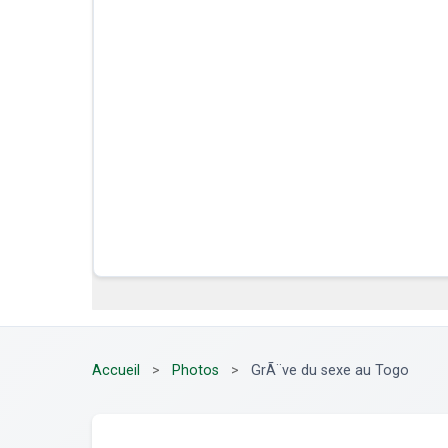
Accueil
>
Photos
>
GrÃ¨ve du sexe au Togo