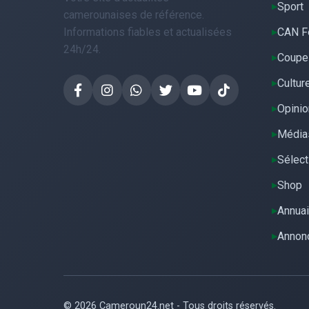
Sport
camerounaises de référence.
Informations fiables et actualisées
CAN F
24h/24.
Coupe
Cultur
Opinio
Média
Sélect
Shop
Annuai
Annon
© 2026 Cameroun24.net - Tous droits réservés.