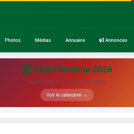
Photos
Médias
Annuaire
Annonces
🏆 CAN Féminine 2026
Suivez toute la compétition au Maroc
Voir le calendrier →