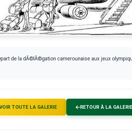
dÃ©part de la dÃ©lÃ©gation camerounaise aux jeux olympiq
VOIR TOUTE LA GALERIE
RETOUR À LA GALERI