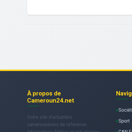
À propos de
Navig
Cameroun24.net
Socié
Votre site d'actualités
Sport
camerounaises de référence.
Informations fiables et actualisées
CAN F