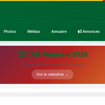
Photos
Médias
Annuaire
Annonces
🏆 CAN Féminine 2026
Suivez toute la compétition au Maroc
Voir le calendrier →