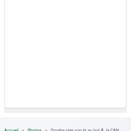
Accueil
>
Photos
>
Drogba rate son tir au but Ã la CAN