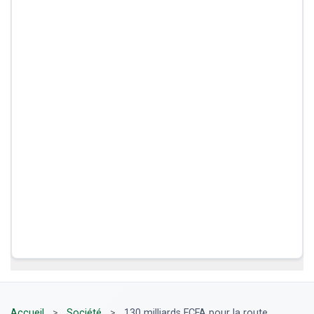
Accueil
>
Société
>
130 milliards FCFA pour la route