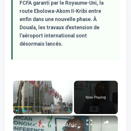
FCFA garanti par le Royaume-Uni, la
route Ebolowa-Akom II-Kribi entre
enfin dans une nouvelle phase. À
Douala, les travaux d'extension de
l'aéroport international sont
désormais lancés.
×
Now Playing
×
Play
Unmute
Fullscreen
Cote d'Ivoire: African Economic Conference focuses on development opportunities in multipolar world.