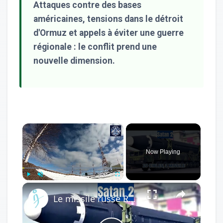
Attaques contre des bases
américaines, tensions dans le détroit
d'Ormuz et appels à éviter une guerre
régionale : le conflit prend une
nouvelle dimension.
×
Now Playing
×
Play
Unmute
Fullscreen
Le missile russe RS-28 Sarmat : Une menace de 12 minutes pour la stabilité occidentale