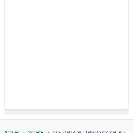
Accueil
>
Société
>
Iran–États-Unis : Téhéran promet un «