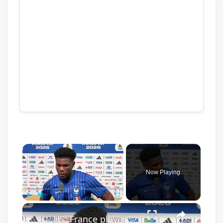
×
Now Playing
×
Play
Unmute
Fullscreen
US: France player Aurelien Tchouameni holds press conference after World Cup third-place match against England.