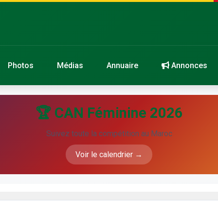
Photos
Médias
Annuaire
Annonces
🏆 CAN Féminine 2026
Suivez toute la compétition au Maroc
Voir le calendrier →