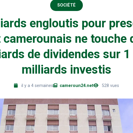
SOCIÉTÉ
liards engloutis pour pres
at camerounais ne touche
liards de dividendes sur 1
milliards investis
il y a 4 semaines
cameroun24.net
528 vues