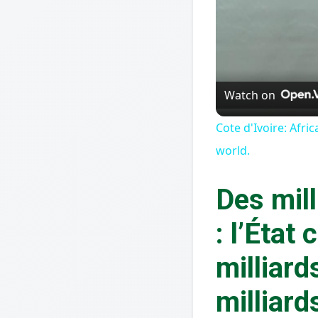
Watch on
Cote d'Ivoire: Afr
world.
Des mill
: l’Éta
milliard
milliard