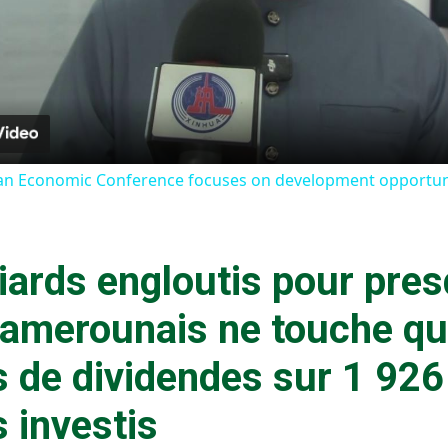
Video
ican Economic Conference focuses on development opportuni
iards engloutis pour pres
t camerounais ne touche q
s de dividendes sur 1 926
s investis