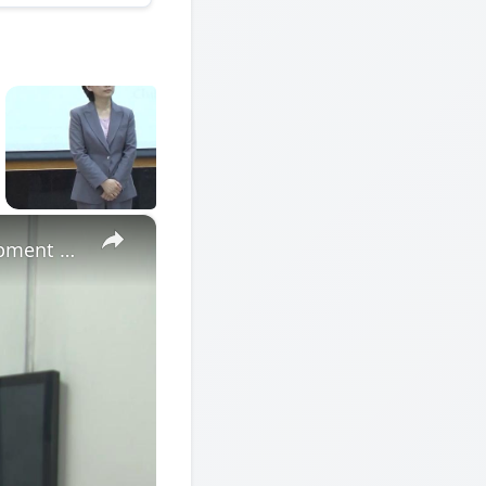
×
Cote d'Ivoire: African Economic Conference focuses on development opportunities in multipolar world.