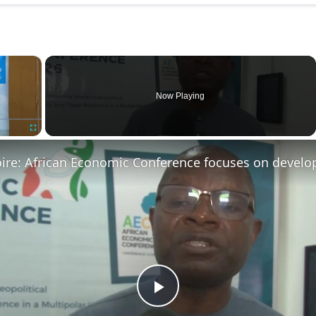
×
Now Playing
Fullscreen
Play