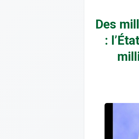
Des mil
: l’Ét
mil