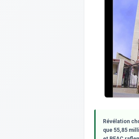
Révélation ch
que 55,85 mill
et BEAC raflen