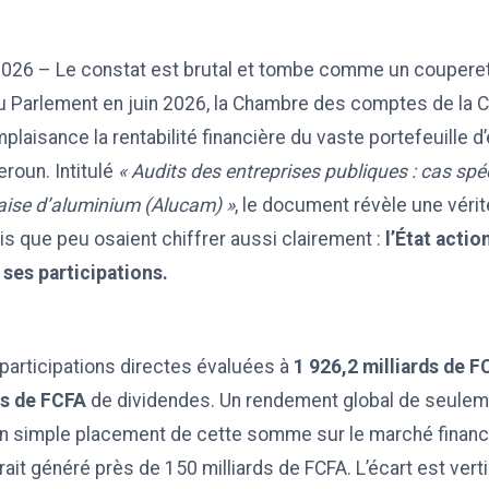
 2026 – Le constat est brutal et tombe comme un couperet
u Parlement en juin 2026, la Chambre des comptes de la
aisance la rentabilité financière du vaste portefeuille d
oun. Intitulé
« Audits des entreprises publiques : cas spéc
ise d’aluminium (Alucam) »
, le document révèle une vér
 que peu osaient chiffrer aussi clairement :
l’État actio
 ses participations.
participations directes évaluées à
1 926,2 milliards de F
ds de FCFA
de dividendes. Un rendement global de seule
n simple placement de cette somme sur le marché financi
ait généré près de 150 milliards de FCFA. L’écart est vert