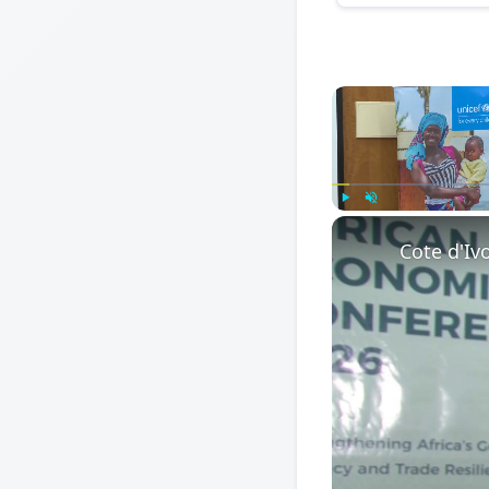
Play
Unmute