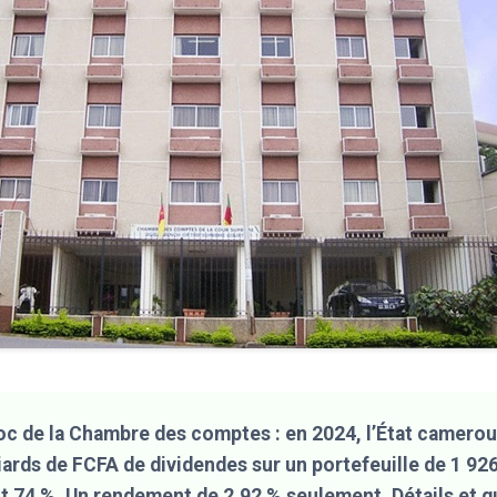
oc de la Chambre des comptes : en 2024, l’État camerou
iards de FCFA de dividendes sur un portefeuille de 1 926
t 74 %. Un rendement de 2,92 % seulement. Détails et q