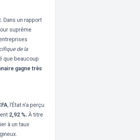
. Dans un rapport
 Cour suprême
’entreprises
ifique de la
ité que beaucoup
nnaire gagne très
CFA
, l’État n’a perçu
ment
2,92 %.
À titre
er à un taux
igineux.