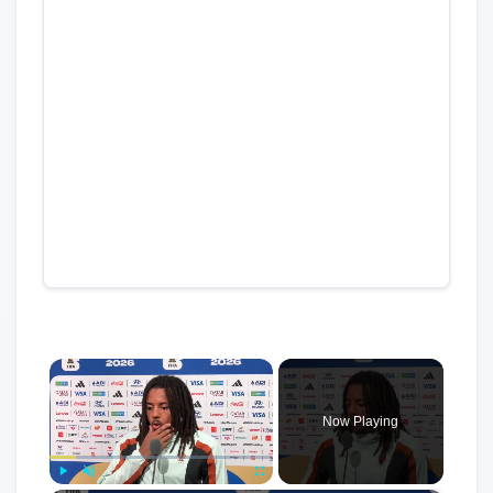
×
Now Playing