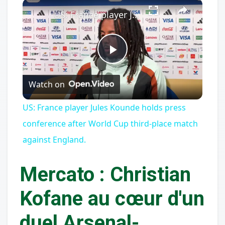
×
Play
Unmute
Fullscreen
US: France player Jules Kounde holds press conference after World Cup third-place match against England.
Play
Watch on
Video
US: France player Jules Kounde holds press
conference after World Cup third-place match
against England.
Mercato : Christian
Kofane au cœur d'un
duel Arsenal-