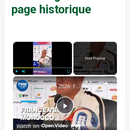
page historique
×
Now Playing
×
Play
Unmute
Fullscreen
World Cup 2026: France-Morocco refereeing already sparks debate as Deschamps responds
Play
Watch on