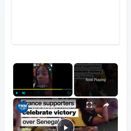
×
Now Playing
×
Play
Unmute
Fullscreen
World Cup 2026: France supporters celebrate victory over Senegal