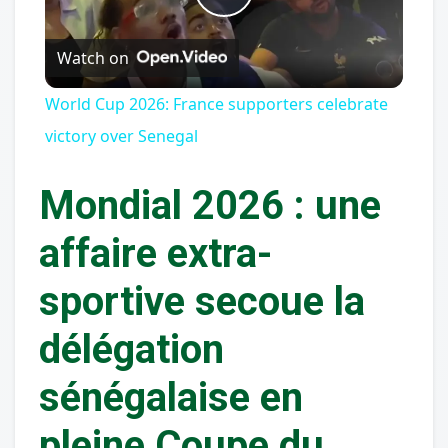
Play
Watch on
Video
World Cup 2026: France supporters celebrate
victory over Senegal
Mondial 2026 : une
affaire extra-
sportive secoue la
délégation
sénégalaise en
pleine Coupe du