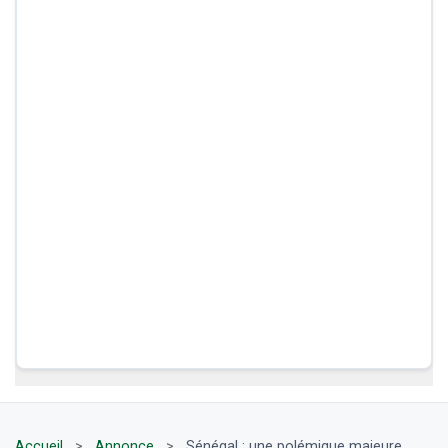
Accueil
>
Annonce
>
Sénégal : une polémique majeure