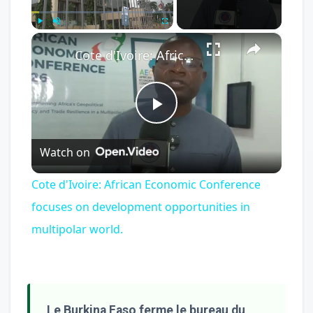
×
Play
Unmute
Fullscreen
Cote d'Ivoire: African Economic Conference focuses on development opportunities in multipolar world.
Play
Watch on
Video
Cote d'Ivoire: African Economic Conference
focuses on development opportunities in
multipolar world.
Le Burkina Faso ferme le bureau du