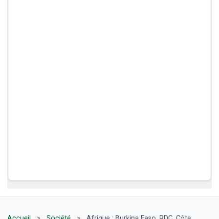
Accueil
>
Société
>
Afrique : Burkina Faso, RDC, Côte