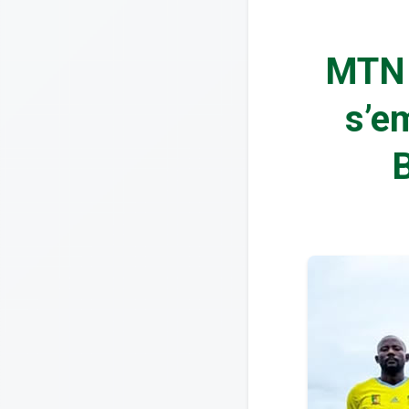
MTN 
s’e