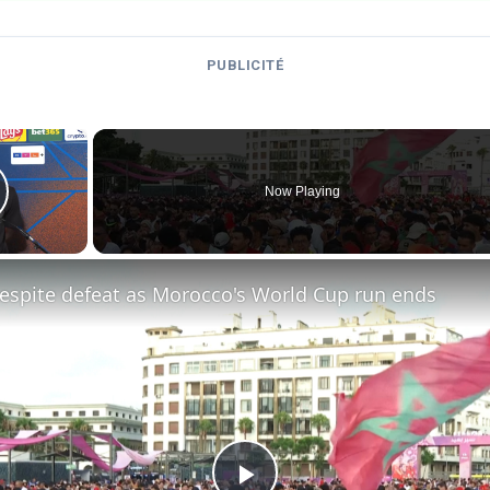
PUBLICITÉ
×
Now Playing
lay Video
despite defeat as Morocco's World Cup run ends