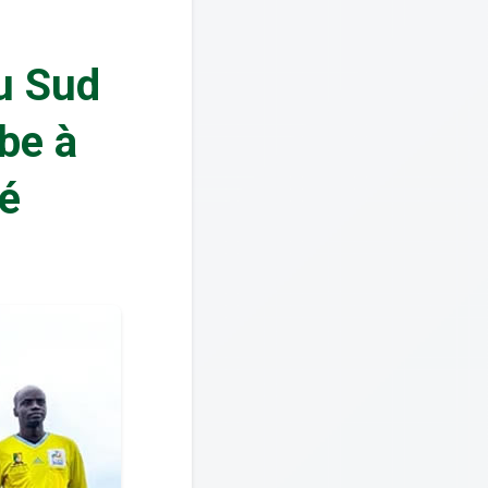
u Sud
be à
é