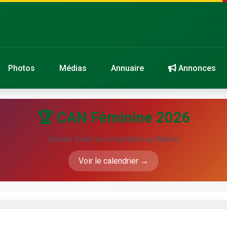
Photos
Médias
Annuaire
Annonces
🏆 CAN Féminine 2026
Suivez toute la compétition au Maroc
Voir le calendrier →