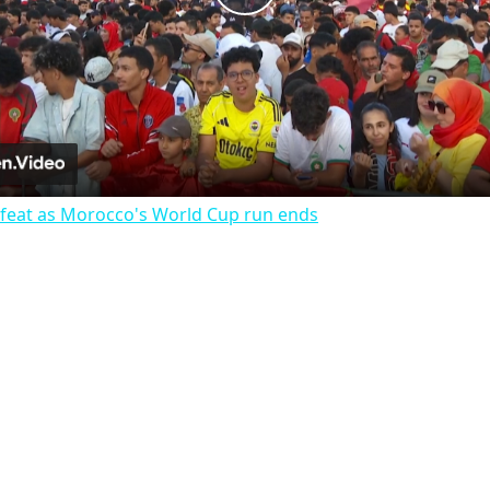
Play
Video
efeat as Morocco's World Cup run ends