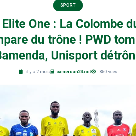
SPORT
Elite One : La Colombe d
mpare du trône ! PWD tom
Bamenda, Unisport détrôn
il y a 2 mois
cameroun24.net
850 vues