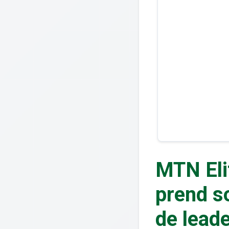
MTN Eli
prend so
de lead