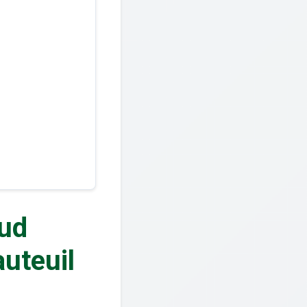
Sud
auteuil