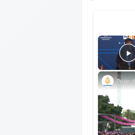
P
Pride 