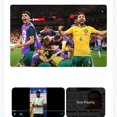
×
Now Playing