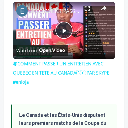
×
Play
Unmute
Fullscreen
🔴COMMENT PASSER UN ENTRETIEN AVEC QUEBEC EN TETE AU CANADA🇨🇦 PAR SKYPE. #enloja
Play
Watch on
Video
🔴COMMENT PASSER UN ENTRETIEN AVEC
QUEBEC EN TETE AU CANADA🇨🇦 PAR SKYPE.
#enloja
Le Canada et les États-Unis disputent
leurs premiers matchs de la Coupe du