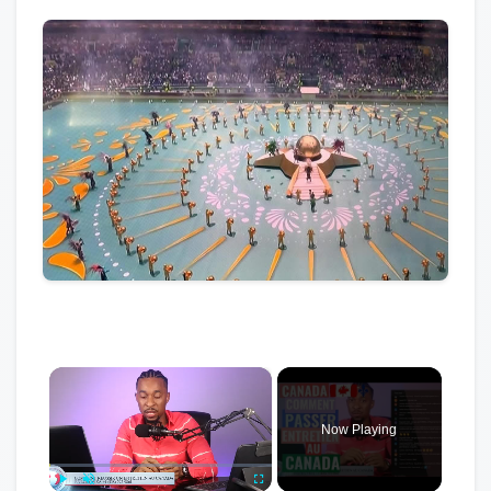
×
Now Playing