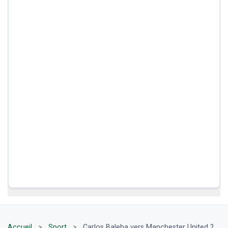
Accueil
>
Sport
>
Carlos Baleba vers Manchester United ?