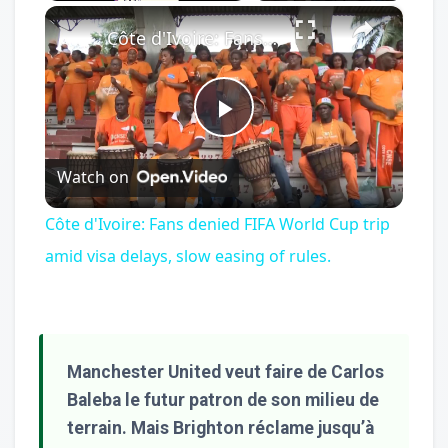
×
Play
Unmute
Fullscreen
Côte d'Ivoire: Fans denied FIFA World Cup trip amid visa delays, slow easing of rules.
Play
Watch on
Video
Côte d'Ivoire: Fans denied FIFA World Cup trip
amid visa delays, slow easing of rules.
Manchester United veut faire de Carlos
Baleba le futur patron de son milieu de
terrain. Mais Brighton réclame jusqu’à