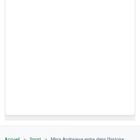
Accueil
>
Sport
>
Mirra Andreïeva entre dans l’histoire :