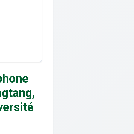
phone
ngtang,
versité