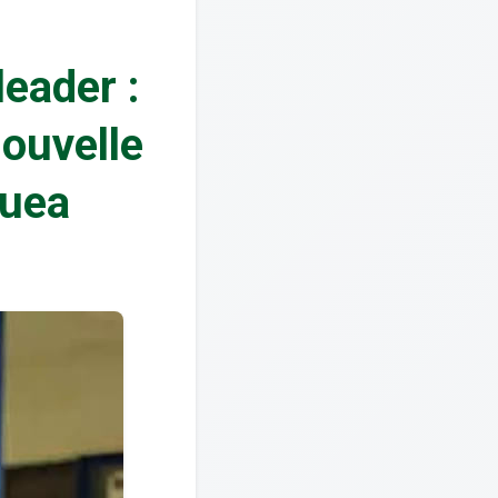
eader :
nouvelle
Buea