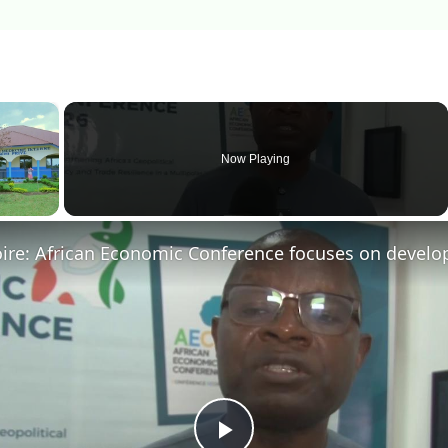
×
Now Playing
ay Video