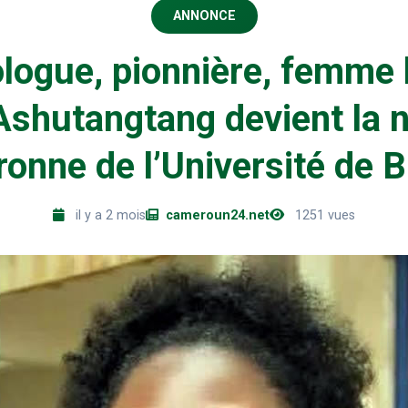
ANNONCE
logue, pionnière, femme l
Ashutangtang devient la 
ronne de l’Université de 
il y a 2 mois
cameroun24.net
1251 vues