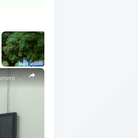
×
Cote d'Ivoire: African Economic Conference focuses on development opportunities in multipolar world.