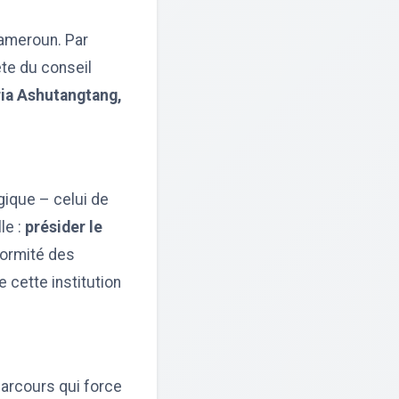
Cameroun. Par
ête du conseil
ria Ashutangtang,
égique – celui de
le :
présider le
nformité des
e cette institution
 parcours qui force