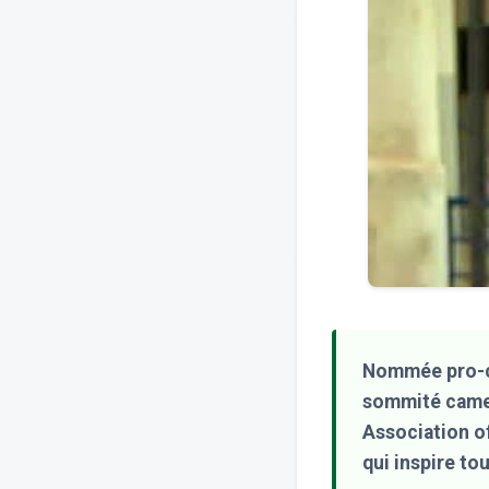
Nommée pro-ch
sommité camer
Association o
qui inspire to