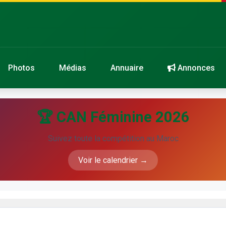
Photos
Médias
Annuaire
Annonces
🏆 CAN Féminine 2026
Suivez toute la compétition au Maroc
Voir le calendrier →