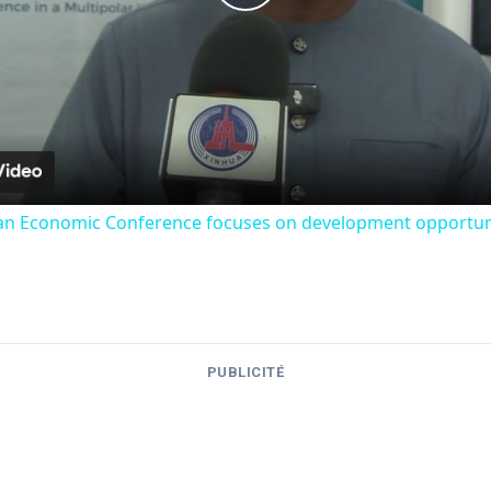
Play
Video
ican Economic Conference focuses on development opportuni
PUBLICITÉ