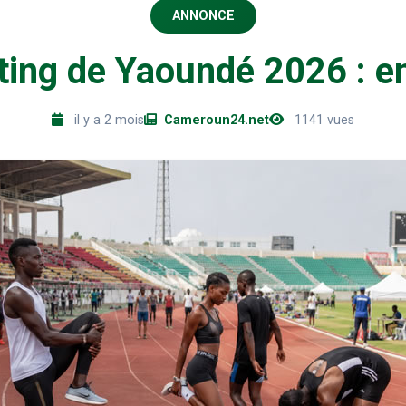
ANNONCE
ing de Yaoundé 2026 : e
il y a 2 mois
Cameroun24.net
1141 vues