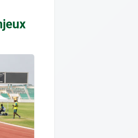
njeux