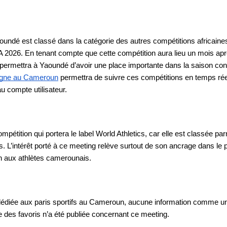
undé est classé dans la catégorie des autres compétitions africaines 
A 2026. En tenant compte que cette compétition aura lieu un mois ap
e permettra à Yaoundé d’avoir une place importante dans la saison conti
ligne au Cameroun
 permettra de suivre ces compétitions en temps rée
au compte utilisateur.
compétition qui portera le label World Athletics, car elle est classée par
s. L’intérêt porté à ce meeting relève surtout de son ancrage dans le 
on aux athlètes camerounais.
 dédiée aux paris sportifs au Cameroun, aucune information comme u
re des favoris n’a été publiée concernant ce meeting.