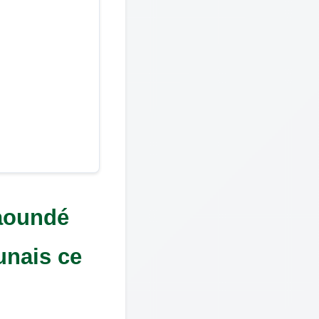
aoundé 
nais ce 