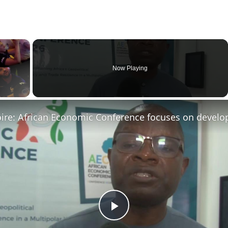
×
Now Playing
ay Video
Play