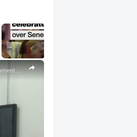
×
Cote d'Ivoire: African Economic Conference focuses on development opportunities in multipolar world.