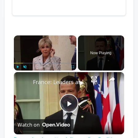
×
Now Playing
×
Play
Unmute
Fullscreen
France: Leaders attend dinner after Coalition of the Willing summit in Paris.
Play
Watch on
Video