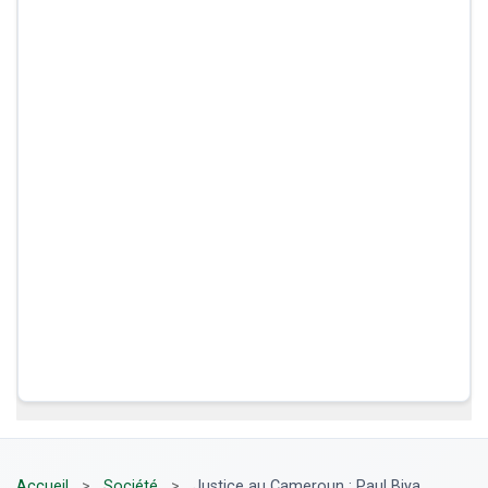
Accueil
>
Société
>
Justice au Cameroun : Paul Biya