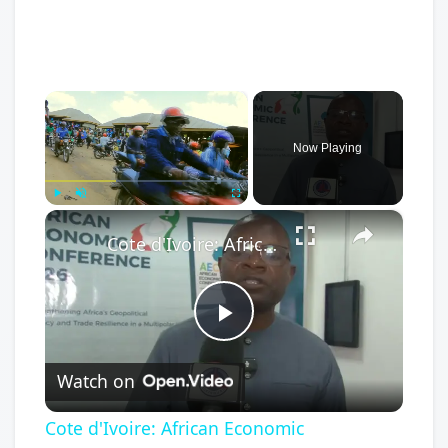
×
Now Playing
×
Play
Unmute
Fullscreen
Cote d'Ivoire: African Economic Conference focuses on development opportunities in multipolar world.
Play
Watch on
Video
Cote d'Ivoire: African Economic