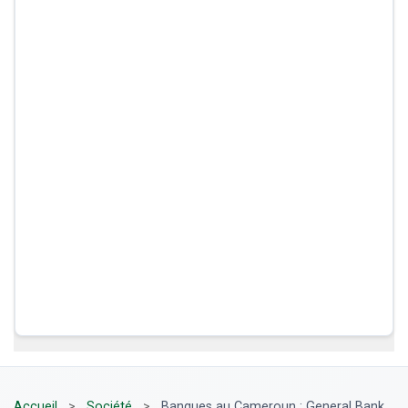
Accueil
>
Société
>
Banques au Cameroun : General Bank