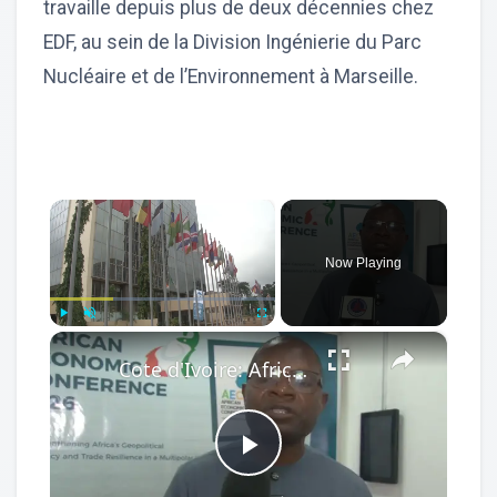
travaille depuis plus de deux décennies chez
EDF, au sein de la Division Ingénierie du Parc
Nucléaire et de l’Environnement à Marseille.
×
Now Playing
×
Play
Unmute
Fullscreen
Cote d'Ivoire: African Economic Conference focuses on development opportunities in multipolar world.
Play