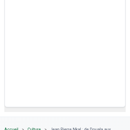
Accueil
>
Culture
>
Jean Pierre Nkal : de Douala aux