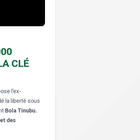
000
LA CLÉ
ose l’ex-
é la liberté sous
ent
Bola Tinubu.
 et des