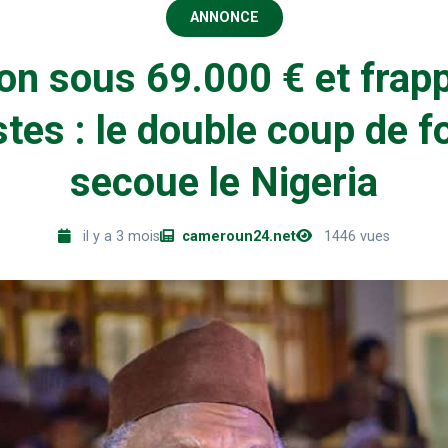
ANNONCE
ion sous 69.000 € et frapp
stes : le double coup de f
secoue le Nigeria
il y a 3 mois
cameroun24.net
1446 vues