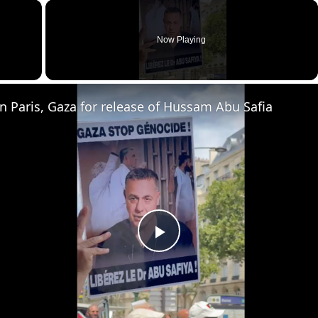
×
Now Playing
ay Video
in Paris, Gaza for release of Hussam Abu Safia
Play
Video