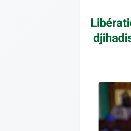
Libérat
djihadi