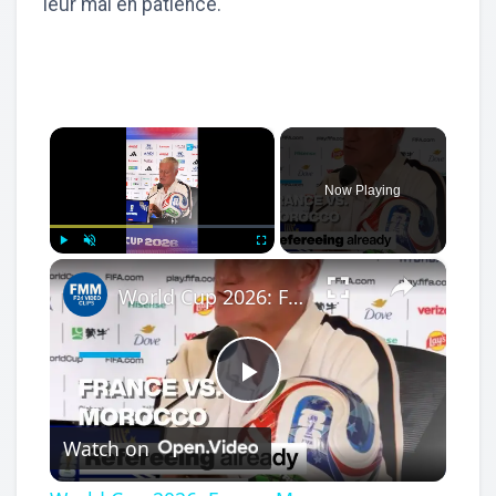
leur mal en patience.
×
Now Playing
×
Play
Unmute
Fullscreen
World Cup 2026: France-Morocco refereeing already sparks debate as Deschamps responds
Play
Watch on
Video