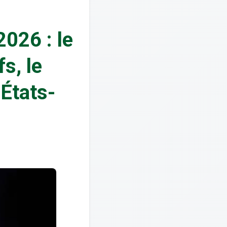
026 : le
s, le
 États-