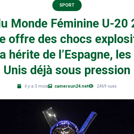
SPORT
u Monde Féminine U-20 2
ge offre des chocs explosif
a hérite de l’Espagne, les
Unis déjà sous pression
il y a 3 mois
cameroun24.net
2469 vues