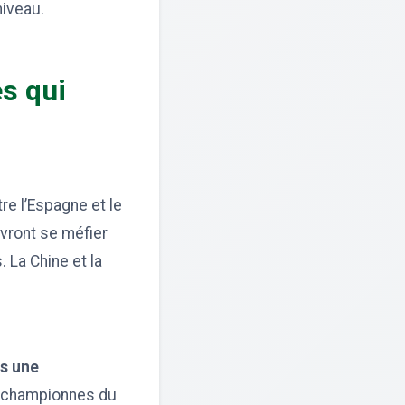
niveau.
s qui
re l’Espagne et le
evront se méfier
 La Chine et la
ns une
s championnes du