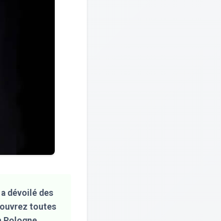
 a dévoilé des
couvrez toutes
n Pologne.