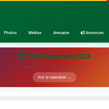
Photos
Médias
Annuaire
Annonces
🏆 CAN Féminine 2026
Suivez toute la compétition au Maroc
Voir le calendrier →