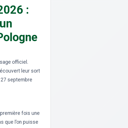
2026 :
 un
 Pologne
age officiel.
écouvert leur sort
au 27 septembre
a première fois une
ns que l’on puisse