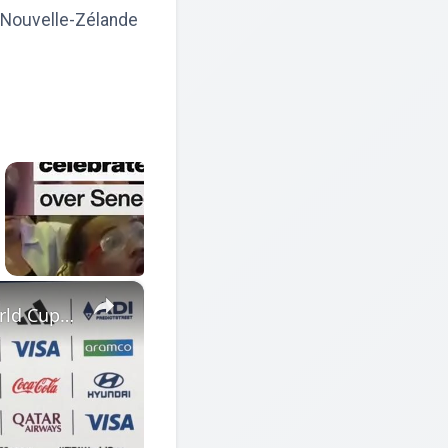
a Nouvelle-Zélande
×
US: France player Malo Gusto holds press conference after World Cup third-place match against England.