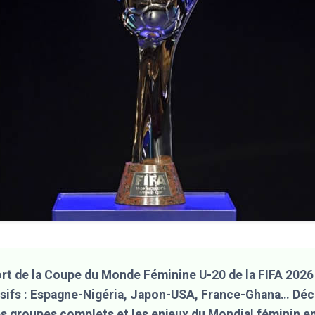
ort de la Coupe du Monde Féminine U-20 de la FIFA 2026
sifs : Espagne-Nigéria, Japon-USA, France-Ghana… Dé
les groupes complets et les enjeux du Mondial féminin e