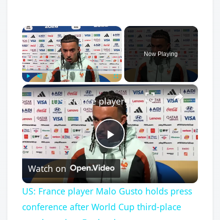
×
Now Playing
×
Play
Unmute
Fullscreen
US: France player Malo Gusto holds press conference after World Cup third-place match against England.
Play
Watch on
Video
US: France player Malo Gusto holds press
conference after World Cup third-place