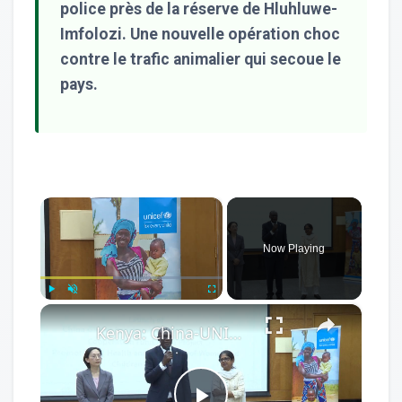
police près de la réserve de Hluhluwe-
Imfolozi. Une nouvelle opération choc
contre le trafic animalier qui secoue le
pays.
×
Now Playing
×
Play
Unmute
Fullscreen
Kenya: China-UNICEF initiative launched to promote maternal, infant health in Kenya.