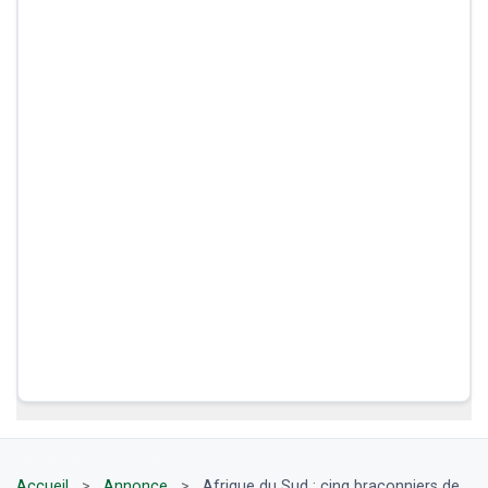
Accueil
>
Annonce
>
Afrique du Sud : cinq braconniers de