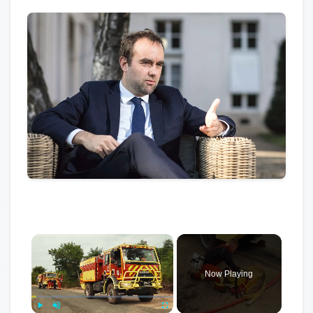
×
Now Playing