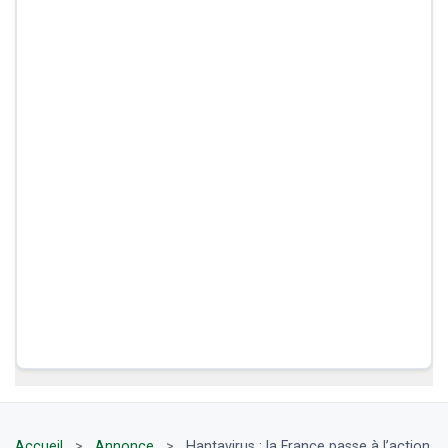
Accueil
>
Annonce
>
Hantavirus : la France passe à l’action,