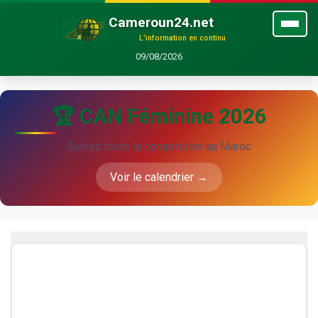
Cameroun24.net
L'information en continu
09/08/2026
🏆 CAN Féminine 2026
Suivez toute la compétition au Maroc
Voir le calendrier →