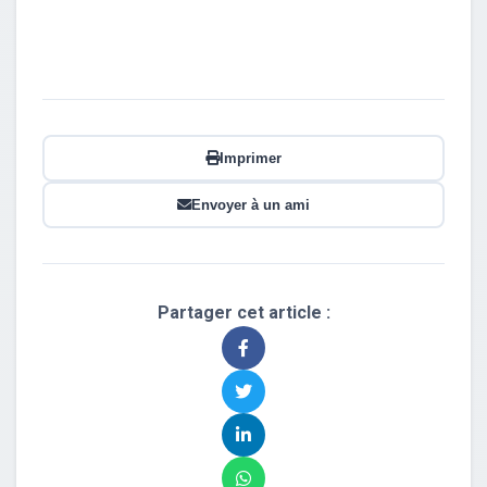
Imprimer
Envoyer à un ami
Partager cet article :