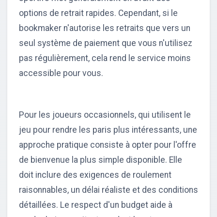
options de retrait rapides. Cependant, si le
bookmaker n'autorise les retraits que vers un
seul système de paiement que vous n'utilisez
pas régulièrement, cela rend le service moins
accessible pour vous.
Pour les joueurs occasionnels, qui utilisent le
jeu pour rendre les paris plus intéressants, une
approche pratique consiste à opter pour l'offre
de bienvenue la plus simple disponible. Elle
doit inclure des exigences de roulement
raisonnables, un délai réaliste et des conditions
détaillées. Le respect d'un budget aide à