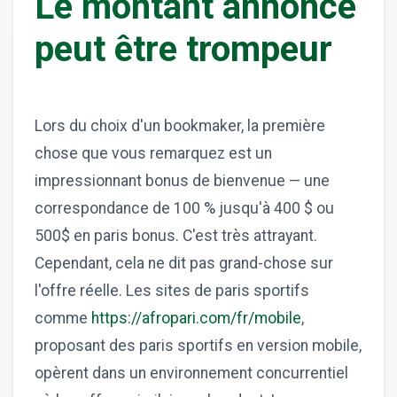
Le montant annoncé
peut être trompeur
Lors du choix d'un bookmaker, la première
chose que vous remarquez est un
impressionnant bonus de bienvenue — une
correspondance de 100 % jusqu'à 400 $ ou
500$ en paris bonus. C'est très attrayant.
Cependant, cela ne dit pas grand-chose sur
l'offre réelle. Les sites de paris sportifs
comme
https://afropari.com/fr/mobile
,
proposant des paris sportifs en version mobile,
opèrent dans un environnement concurrentiel