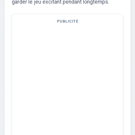
garder le jeu excitant pendant longtemps.
PUBLICITÉ