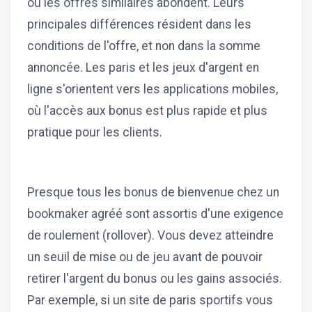
où les offres similaires abondent. Leurs
principales différences résident dans les
conditions de l'offre, et non dans la somme
annoncée. Les paris et les jeux d'argent en
ligne s'orientent vers les applications mobiles,
où l'accès aux bonus est plus rapide et plus
pratique pour les clients.
Presque tous les bonus de bienvenue chez un
bookmaker agréé sont assortis d'une exigence
de roulement (rollover). Vous devez atteindre
un seuil de mise ou de jeu avant de pouvoir
retirer l'argent du bonus ou les gains associés.
Par exemple, si un site de paris sportifs vous