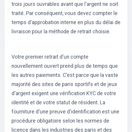
trois jours ouvrables avant que l'argent ne soit
traité. Par conséquent, vous devez compter le
temps d'approbation interne en plus du délai de
livraison pour la méthode de retrait choisie.
Votre premier retrait d'un compte
nouvellement ouvert prend plus de temps que
les autres paiements. C'est parce que la vaste
majorité des sites de paris sportifs et de jeux
d'argent exigent une vérification KYC de votre
identité et de votre statut de résident. La
fourniture d'une preuve d'identification est une
procédure obligatoire selon les normes de
licence dans les industries des paris et des