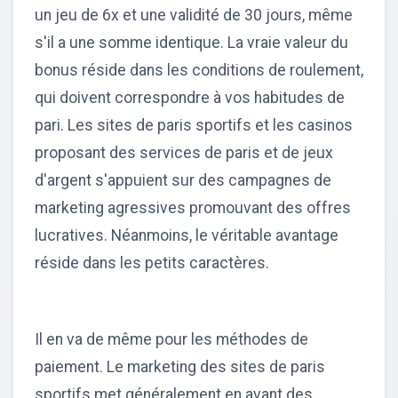
un jeu de 6x et une validité de 30 jours, même
s'il a une somme identique. La vraie valeur du
bonus réside dans les conditions de roulement,
qui doivent correspondre à vos habitudes de
pari. Les sites de paris sportifs et les casinos
proposant des services de paris et de jeux
d'argent s'appuient sur des campagnes de
marketing agressives promouvant des offres
lucratives. Néanmoins, le véritable avantage
réside dans les petits caractères.
Il en va de même pour les méthodes de
paiement. Le marketing des sites de paris
sportifs met généralement en avant des