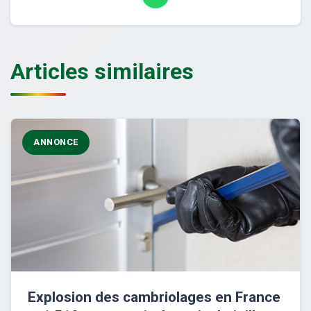
Articles similaires
ANNONCE
Explosion des cambriolages en France