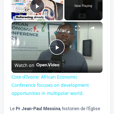
Now Playing
Play Video
×
Cote d'Ivoire: African Economic Conference focuses on development opportunities in multipolar world.
Play
Watch on
Video
Cote d'Ivoire: African Economic
Conference focuses on development
opportunities in multipolar world.
Le
Pr Jean-Paul Messina
, historien de l’Église