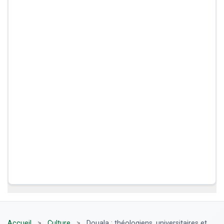
Accueil
>
Culture
>
Douala : théologiens, universitaires et