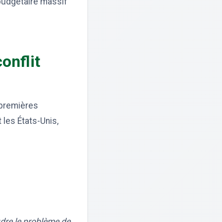
budgétaire massif
onflit
 premières
les États-Unis,
dre le problème de