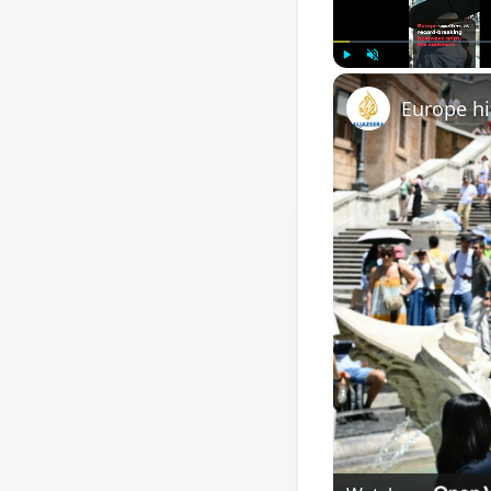
Play
Unmute
Europe hi