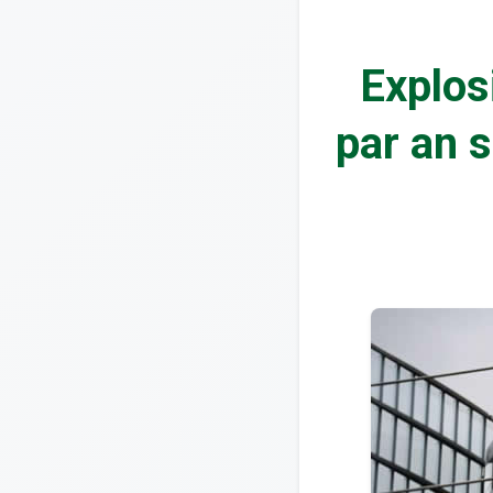
Explos
par an s