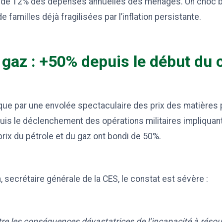
 de 12% des dépenses annuelles des ménages. Un choc 
e familles déjà fragilisées par l’inflation persistante.
 gaz : +50% depuis le début du c
ique par une envolée spectaculaire des prix des matières
is le déclenchement des opérations militaires impliquant 
es prix du pétrole et du gaz ont bondi de 50%.
h
, secrétaire générale de la CES, le constat est sévère :
re les conséquences dévastatrices de l’incapacité à résou