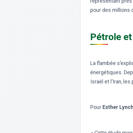
représentant près
pour des millions d
Pétrole et
La flambée s’expl
énergétiques. Depu
Israël et l’Iran, l
Pour
Esther Lync
« Cette étude mont