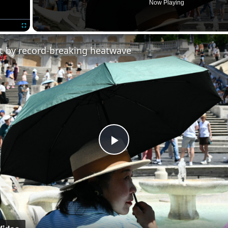
Now Playing
Fullscreen
t by record-breaking heatwave
Play
Video