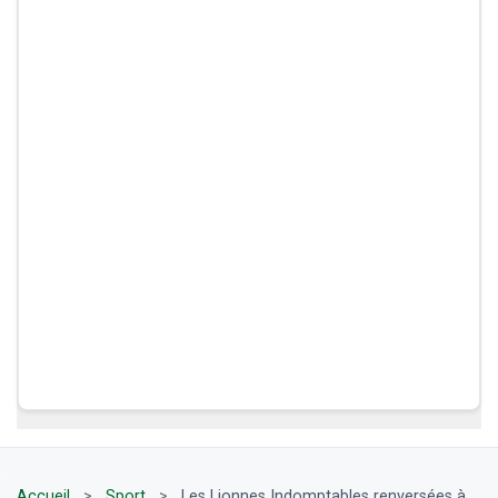
Accueil
>
Sport
>
Les Lionnes Indomptables renversées à