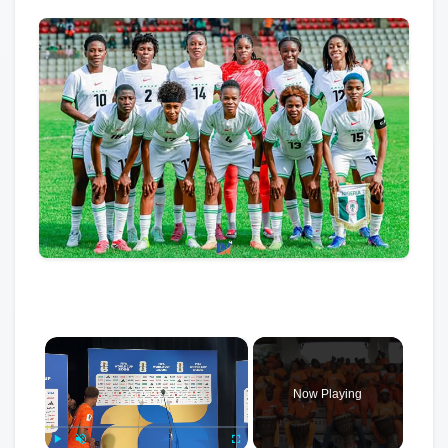
×
Now Playing