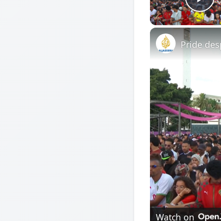
Pl
Pride des
Watch on