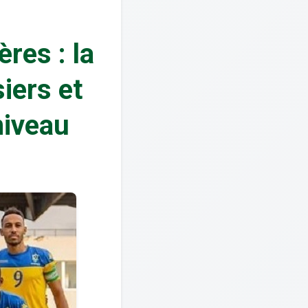
res : la
iers et
niveau