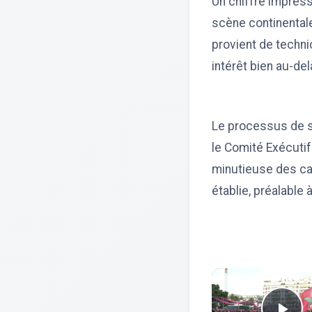
Un chiffre impress
scène continentale
provient de techni
intérêt bien au-del
Le processus de s
le Comité Exécutif
minutieuse des can
établie, préalable 