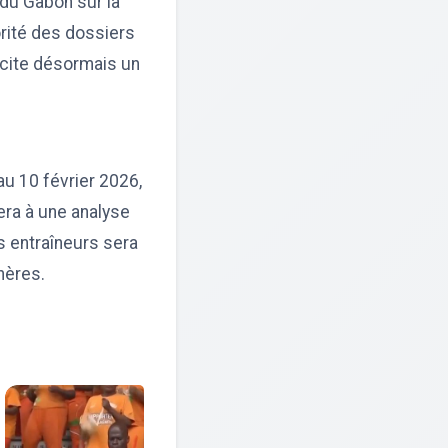
 du Gabon sur la
orité des dossiers
scite désormais un
u 10 février 2026,
era à une analyse
s entraîneurs sera
thères.