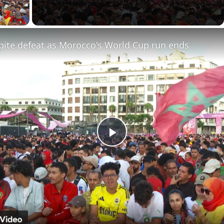
ay Video
pite defeat as Morocco's World Cup run ends
Play
Video