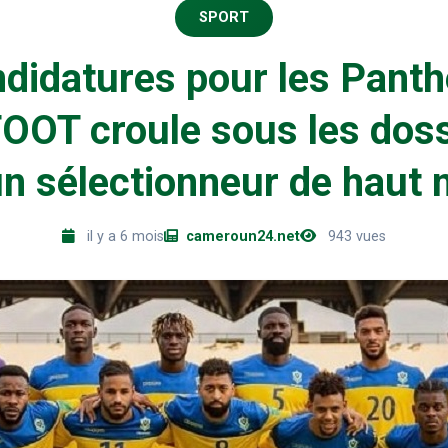
SPORT
didatures pour les Panthè
OT croule sous les doss
un sélectionneur de haut 
il y a 6 mois
cameroun24.net
943 vues