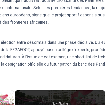
ionnant qui traduit l’attractivité croissante des Panthères
 et internationale. Selon les premières tendances, la maj
ciens européens, signe que le projet sportif gabonais su
à des frontières africaines.
élection entre désormais dans une phase décisive. Du 4 a
 de la FEGAFOOT, appuyé par un collège d’experts, procéd
didatures. À l’issue de cet examen, une short-list de troi
à la désignation officielle du futur patron du banc des Pan
×
Now Playing