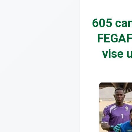
605 can
FEGAFO
vise 