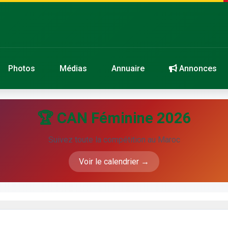
Photos
Médias
Annuaire
Annonces
🏆 CAN Féminine 2026
Suivez toute la compétition au Maroc
Voir le calendrier →