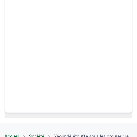
Accueil
>
Société
>
Yaoundé étouffe sous les ordures : le