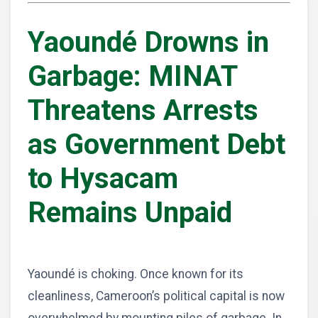
Yaoundé Drowns in
Garbage: MINAT
Threatens Arrests
as Government Debt
to Hysacam
Remains Unpaid
Yaoundé is choking. Once known for its
cleanliness, Cameroon’s political capital is now
overwhelmed by mounting piles of garbage. In