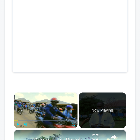
×
Now Playing
×
Play
Unmute
Fullscreen
Democratic Republic of the Congo: Latest Ebola outbreak overstretches DRC health system.