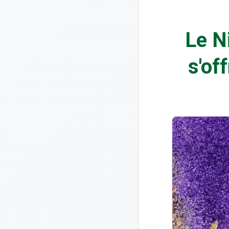
Le N
s'of