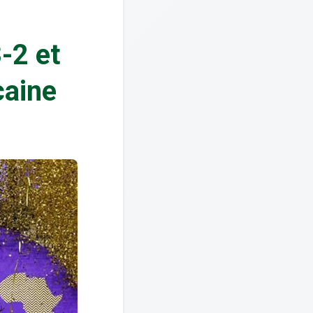
-2 et
caine