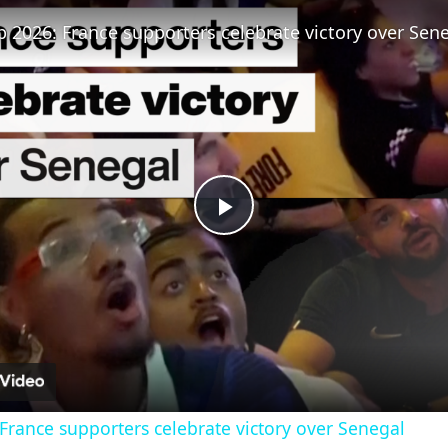
Fullscreen
 2026: France supporters celebrate victory over Sen
Play
Video
France supporters celebrate victory over Senegal