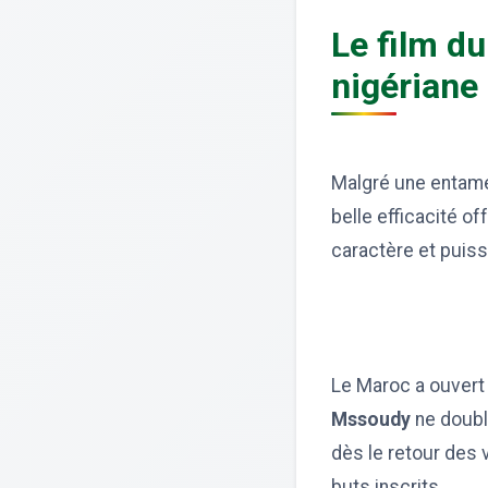
Le film du
nigériane
Malgré une entame 
belle efficacité o
caractère et puis
Le Maroc a ouvert 
Mssoudy
ne double
dès le retour des 
buts inscrits.