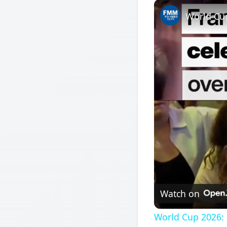
Play
Unmute
World Cup
Watch on
World Cup 2026: 