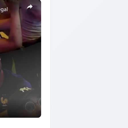
×
egal