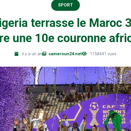
SPORT
igeria terrasse le Maroc 3
fre une 10e couronne afri
il y a un an
cameroun24.net
1158441 vues