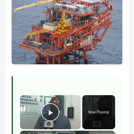
×
Now Playing
Play Video
×