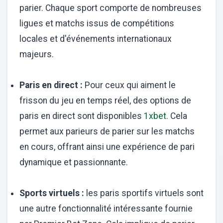
parier. Chaque sport comporte de nombreuses
ligues et matchs issus de compétitions
locales et d'événements internationaux
majeurs.
Paris en direct :
Pour ceux qui aiment le
frisson du jeu en temps réel, des options de
paris en direct sont disponibles
1xbet
. Cela
permet aux parieurs de parier sur les matchs
en cours, offrant ainsi une expérience de pari
dynamique et passionnante.
Sports virtuels :
les paris sportifs virtuels sont
une autre fonctionnalité intéressante fournie