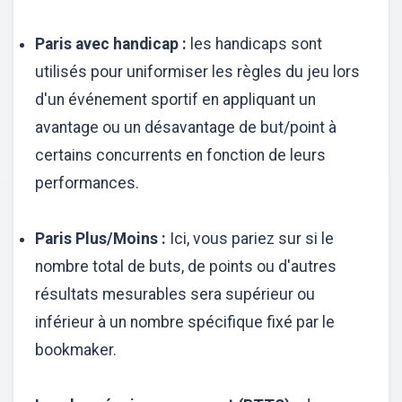
Paris avec handicap :
les handicaps sont
utilisés pour uniformiser les règles du jeu lors
d'un événement sportif en appliquant un
avantage ou un désavantage de but/point à
certains concurrents en fonction de leurs
performances.
Paris Plus/Moins :
Ici, vous pariez sur si le
nombre total de buts, de points ou d'autres
résultats mesurables sera supérieur ou
inférieur à un nombre spécifique fixé par le
bookmaker.