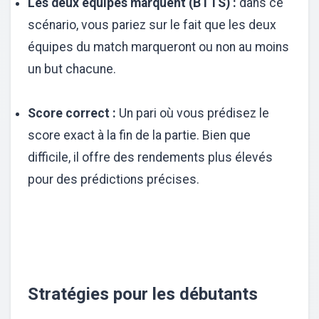
Les deux équipes marquent (BTTS) :
dans ce
scénario, vous pariez sur le fait que les deux
équipes du match marqueront ou non au moins
un but chacune.
Score correct :
Un pari où vous prédisez le
score exact à la fin de la partie. Bien que
difficile, il offre des rendements plus élevés
pour des prédictions précises.
Stratégies pour les débutants