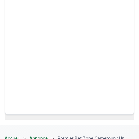
Accueil
>
Annonce
>
Premier Bet Zone Cameroun : Un