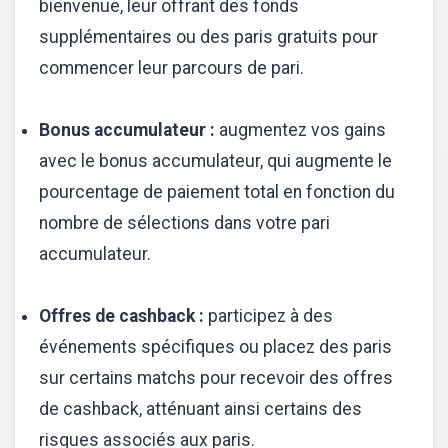
bienvenue, leur offrant des fonds
supplémentaires ou des paris gratuits pour
commencer leur parcours de pari.
Bonus accumulateur :
augmentez vos gains
avec le bonus accumulateur, qui augmente le
pourcentage de paiement total en fonction du
nombre de sélections dans votre pari
accumulateur.
Offres de cashback :
participez à des
événements spécifiques ou placez des paris
sur certains matchs pour recevoir des offres
de cashback, atténuant ainsi certains des
risques associés aux paris.