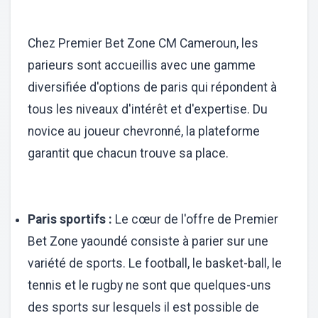
Chez Premier Bet Zone CM Cameroun, les
parieurs sont accueillis avec une gamme
diversifiée d'options de paris qui répondent à
tous les niveaux d'intérêt et d'expertise. Du
novice au joueur chevronné, la plateforme
garantit que chacun trouve sa place.
Paris sportifs :
Le cœur de l'offre de Premier
Bet Zone yaoundé consiste à parier sur une
variété de sports. Le football, le basket-ball, le
tennis et le rugby ne sont que quelques-uns
des sports sur lesquels il est possible de