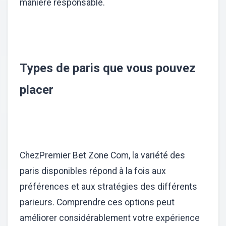
manière responsable.
Types de paris que vous pouvez
placer
ChezPremier Bet Zone Com, la variété des
paris disponibles répond à la fois aux
préférences et aux stratégies des différents
parieurs. Comprendre ces options peut
améliorer considérablement votre expérience