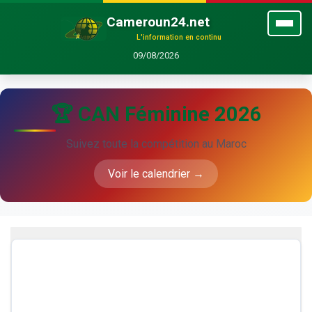
Cameroun24.net
L'information en continu
09/08/2026
🏆 CAN Féminine 2026
Suivez toute la compétition au Maroc
Voir le calendrier →