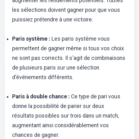
augmenter les rendements potentiels. Toutes
les sélections doivent gagner pour que vous
puissiez prétendre à une victoire.
Paris système :
Les paris système vous
permettent de gagner même si tous vos choix
ne sont pas corrects. Il s'agit de combinaisons
de plusieurs paris sur une sélection
d'événements différents.
Paris à double chance :
Ce type de pari vous
donne la possibilité de parier sur deux
résultats possibles sur trois dans un match,
augmentant ainsi considérablement vos
chances de gagner.