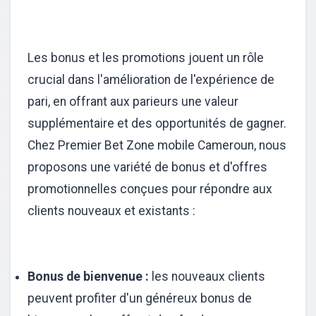
Les bonus et les promotions jouent un rôle
crucial dans l'amélioration de l'expérience de
pari, en offrant aux parieurs une valeur
supplémentaire et des opportunités de gagner.
Chez Premier Bet Zone mobile Cameroun, nous
proposons une variété de bonus et d'offres
promotionnelles conçues pour répondre aux
clients nouveaux et existants :
Bonus de bienvenue :
les nouveaux clients
peuvent profiter d'un généreux bonus de