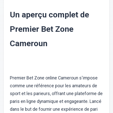
Un aperçu complet de
Premier Bet Zone
Cameroun
Premier Bet Zone online Cameroun s'impose
comme une référence pour les amateurs de
sport et les parieurs, offrant une plateforme de
paris en ligne dynamique et engageante. Lancé
dans le but de fournir une expérience de pari