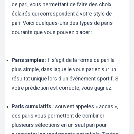
de pari, vous permettant de faire des choix
éclairés qui correspondent à votre style de
pari. Voici quelques-uns des types de paris
courants que vous pouvez placer :
Paris simples :
Il s'agit de la forme de pari la
plus simple, dans laquelle vous pariez sur un
résultat unique lors d'un événement sportif. Si
votre prédiction est correcte, vous gagnez.
Paris cumulatifs :
souvent appelés « accas »,
ces paris vous permettent de combiner
plusieurs sélections en un seul pari pour