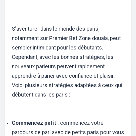
S'aventurer dans le monde des paris,
notamment sur Premier Bet Zone douala, peut
sembler intimidant pour les débutants.
Cependant, avec les bonnes stratégies, les
nouveaux parieurs peuvent rapidement
apprendre à parier avec confiance et plaisir.
Voici plusieurs stratégies adaptées à ceux qui
débutent dans les paris :
Commencez petit :
commencez votre
parcours de pari avec de petits paris pour vous