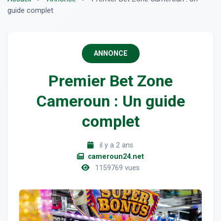
guide complet
ANNONCE
Premier Bet Zone
Cameroun : Un guide
complet
il y a 2 ans
cameroun24.net
1159769 vues