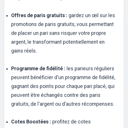
Offres de paris gratuits :
gardez un œil sur les
promotions de paris gratuits, vous permettant
de placer un pari sans risquer votre propre
argent, le transformant potentiellement en
gains réels.
Programme de fidélité :
les parieurs réguliers
peuvent bénéficier d'un programme de fidélité,
gagnant des points pour chaque pari placé, qui
peuvent être échangés contre des paris
gratuits, de l'argent ou d'autres récompenses.
Cotes Boostées :
profitez de cotes