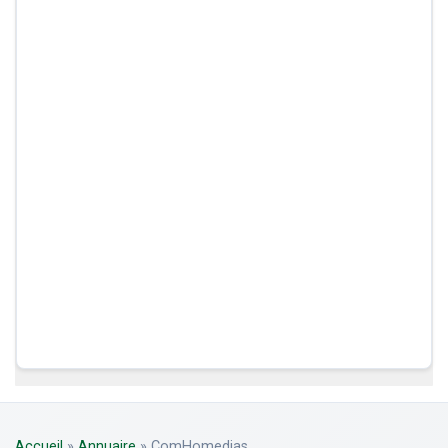
Accueil
»
Annuaire
»
ComHomedias