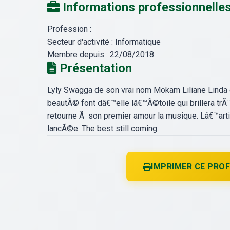
Informations professionnelle
Profession :
Secteur d'activité :
Informatique
Membre depuis :
22/08/2018
Présentation
Lyly Swagga de son vrai nom Mokam Liliane Linda es
beautÃ© font dâ€™elle lâ€™Ã©toile qui brillera tr
retourne Ã son premier amour la musique. Lâ€™arti
lancÃ©e. The best still coming.
IMPRIMER CE PROF