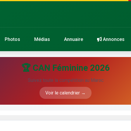
Photos
Médias
Annuaire
Annonces
🏆 CAN Féminine 2026
Suivez toute la compétition au Maroc
Voir le calendrier →