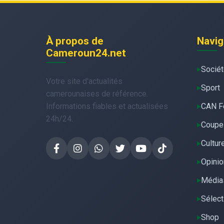
À propos de
Navig
Cameroun24.net
Socié
Votre site d'actualités
Sport
camerounaises de référence.
Informations fiables et actualisées
CAN F
24h/24.
Coupe
Cultur
Opinio
Média
Sélect
Shop