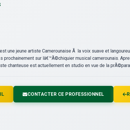
s
t une jeune artiste Camerounaise Ã la voix suave et langoureuse
Ã¨s prochainement sur lâ€™Ã©chiquier musical camerounais. Apre
ste chanteuse est actuellement en studio en vue de la prÃ©parat
IL
CONTACTER CE PROFESSIONNEL
R