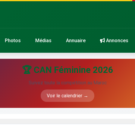
Photos
Médias
Annuaire
Annonces
🏆 CAN Féminine 2026
Suivez toute la compétition au Maroc
Voir le calendrier →