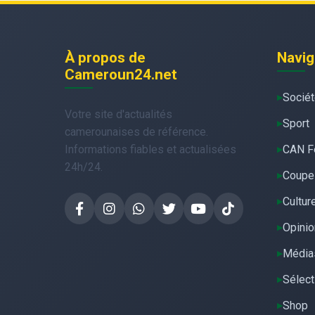
À propos de
Navig
Cameroun24.net
Socié
Votre site d'actualités
Sport
camerounaises de référence.
Informations fiables et actualisées
CAN F
24h/24.
Coupe
Cultur
Opinio
Média
Sélect
Shop