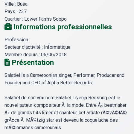
Ville :
Buea
Pays :
237
Quartier :
Lower Farms Soppo
Informations professionnelles
Profession :
Secteur d'activité :
Informatique
Membre depuis :
06/06/2018
Présentation
Salatiel is a Cameroonian singer, Performer, Producer and
Founder and CEO of Alpha Better Records.
Salatiel de son vrai nom Salatiel Livenja Bessong est le
nouvel auteur-compositeur Ã la mode. Entre Â« beatmaker
Â» de grands hits kmer et chanteur, cet artiste rÃ©vÃ©lÃ©
grÃ¢ce Ã MÃ¼tzig star est devenu la coqueluche des
mÃ©lomanes camerounais.