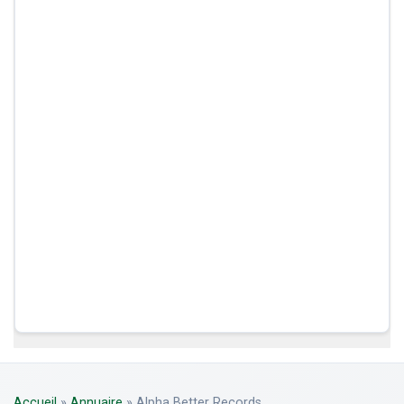
Accueil
»
Annuaire
»
Alpha Better Records