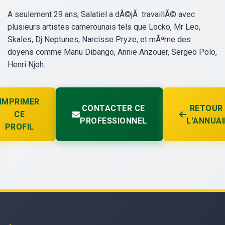
A seulement 29 ans, Salatiel a dÃ©jÃ travaillÃ© avec
plusieurs artistes camerounais tels que Locko, Mr Leo,
Skales, Dj Neptunes, Narcisse Pryze, et mÃªme des
doyens comme Manu Dibango, Annie Anzouer, Sergeo Polo,
Henri Njoh.
IMPRIMER
CONTACTER CE
RETOUR
CE
PROFESSIONNEL
L'ANNUAI
PROFIL