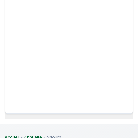
Accueil
»
Annuaire
»
Ndoum