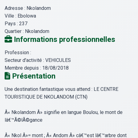
Adresse :
Nkolandom
Ville :
Ebolowa
Pays :
237
Quartier :
Nkolandom
Informations professionnelles
Profession :
Secteur d'activité :
VEHICULES
Membre depuis :
18/08/2018
Présentation
Une destination fantastique vous attend : LE CENTRE
TOURISTIQUE DE NKOLANDOM (CTN)
Â« Nkolandom Â» signifie en langue Boulou, le mont de
lâ€™Ã©lÃ©gance
Â« Nkol Â»= mont ; Â« Andom Â» câ€™est lâ€™arbre dont