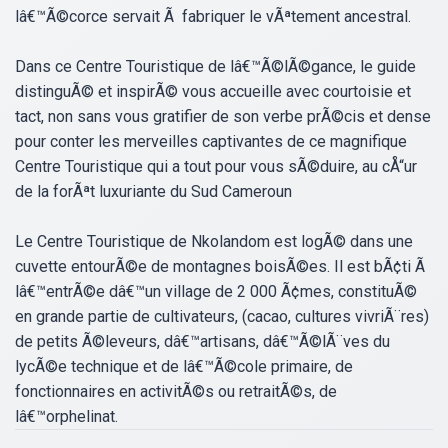
lâ€™Ã©corce servait Ã fabriquer le vÃªtement ancestral.
Dans ce Centre Touristique de lâ€™Ã©lÃ©gance, le guide
distinguÃ© et inspirÃ© vous accueille avec courtoisie et
tact, non sans vous gratifier de son verbe prÃ©cis et dense
pour conter les merveilles captivantes de ce magnifique
Centre Touristique qui a tout pour vous sÃ©duire, au cÅ“ur
de la forÃªt luxuriante du Sud Cameroun
Le Centre Touristique de Nkolandom est logÃ© dans une
cuvette entourÃ©e de montagnes boisÃ©es. Il est bÃ¢ti Ã
lâ€™entrÃ©e dâ€™un village de 2 000 Ã¢mes, constituÃ©
en grande partie de cultivateurs, (cacao, cultures vivriÃ¨res)
de petits Ã©leveurs, dâ€™artisans, dâ€™Ã©lÃ¨ves du
lycÃ©e technique et de lâ€™Ã©cole primaire, de
fonctionnaires en activitÃ©s ou retraitÃ©s, de
lâ€™orphelinat.