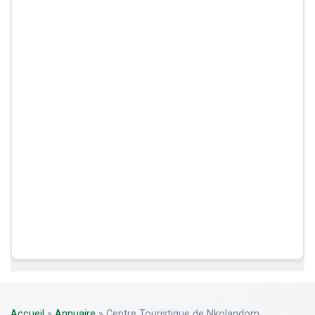
Accueil
»
Annuaire
»
Centre Touristique de Nkolandom