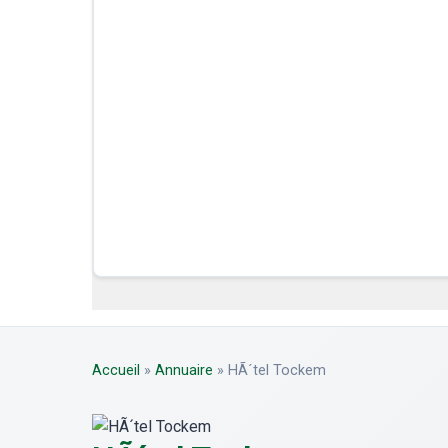
Accueil
»
Annuaire
»
HÃ´tel Tockem