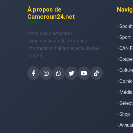
À propos de
Navig
Cameroun24.net
Socié
Votre site d'actualités
Sport
camerounaises de référence.
Informations fiables et actualisées
CAN F
24h/24.
Coupe
Cultur
Opinio
Média
Sélect
Shop
Annuai