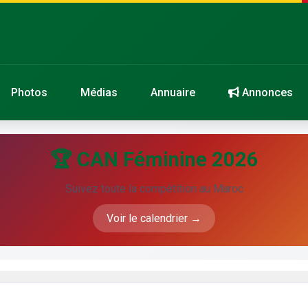
Photos
Médias
Annuaire
Annonces
🏆 CAN Féminine 2026
Suivez toute la compétition au Maroc
Voir le calendrier →