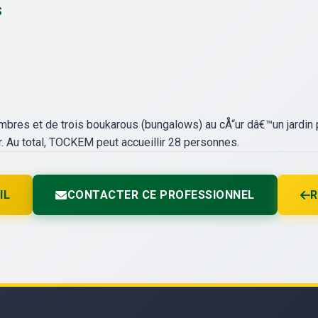
s
bres et de trois boukarous (bungalows) au cÅ“ur dâ€™un jardin 
r. Au total, TOCKEM peut accueillir 28 personnes.
IL
CONTACTER CE PROFESSIONNEL
R