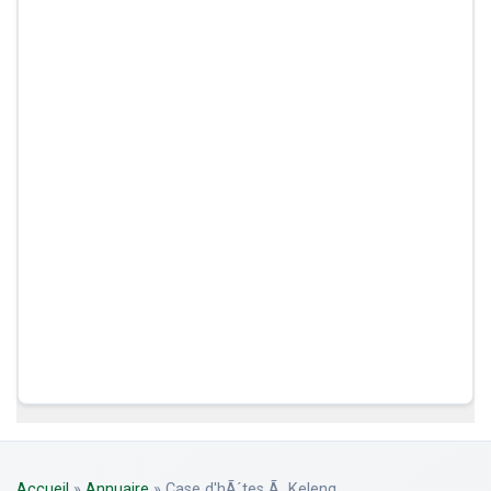
Accueil
»
Annuaire
»
Case d'hÃ´tes Ã Keleng