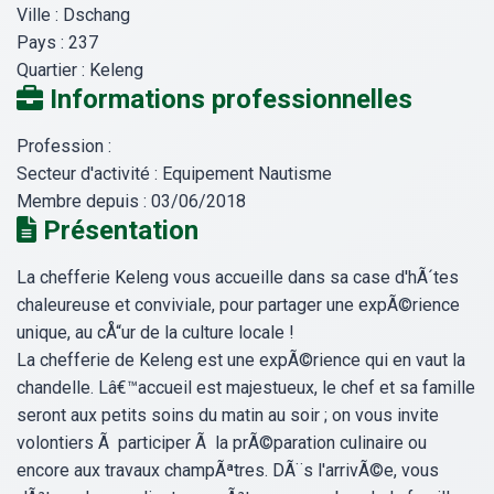
Ville :
Dschang
Pays :
237
Quartier :
Keleng
Informations professionnelles
Profession :
Secteur d'activité :
Equipement Nautisme
Membre depuis :
03/06/2018
Présentation
La chefferie Keleng vous accueille dans sa case d'hÃ´tes
chaleureuse et conviviale, pour partager une expÃ©rience
unique, au cÅ“ur de la culture locale !
La chefferie de Keleng est une expÃ©rience qui en vaut la
chandelle. Lâ€™accueil est majestueux, le chef et sa famille
seront aux petits soins du matin au soir ; on vous invite
volontiers Ã participer Ã la prÃ©paration culinaire ou
encore aux travaux champÃªtres. DÃ¨s l'arrivÃ©e, vous