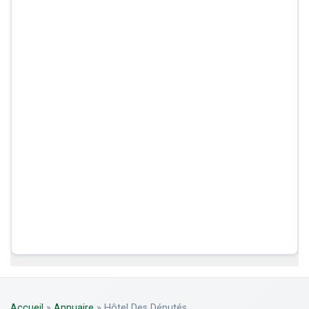
Accueil
»
Annuaire
»
Hôtel Des Députés