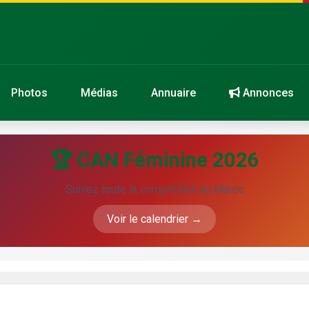
Photos
Médias
Annuaire
Annonces
🏆 CAN Féminine 2026
Suivez toute la compétition au Maroc
Voir le calendrier →