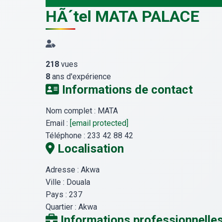
HÃ´tel MATA PALACE
218
vues
8
ans d'expérience
Informations de contact
Nom complet :
MATA
Email :
[email protected]
Téléphone :
233 42 88 42
Localisation
Adresse :
Akwa
Ville :
Douala
Pays :
237
Quartier :
Akwa
Informations professionnelle