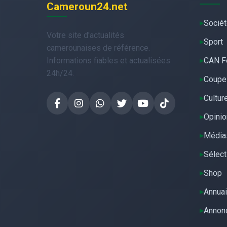
Cameroun24.net
Socié
Votre site d'actualités
Sport
camerounaises de référence.
Informations fiables et actualisées
CAN F
24h/24.
Coupe
Cultur
Opinio
Média
Sélect
Shop
Annuai
Annon