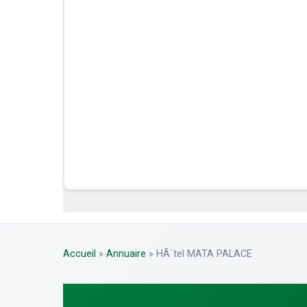
Accueil
»
Annuaire
»
HÃ´tel MATA PALACE