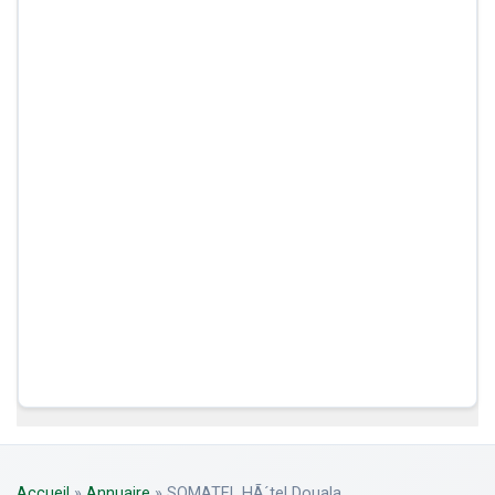
Accueil
»
Annuaire
»
SOMATEL HÃ´tel Douala