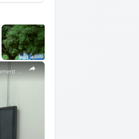
×
Cote d'Ivoire: African Economic Conference focuses on development opportunities in multipolar world.