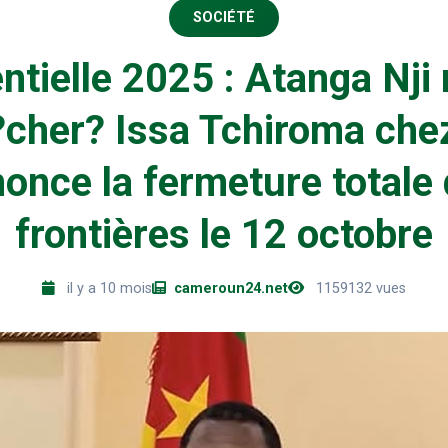
SOCIÉTÉ
ntielle 2025 : Atanga Nj
cher? Issa Tchiroma chez
once la fermeture totale
frontières le 12 octobre
il y a 10 mois
cameroun24.net
1159132 vues