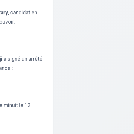
kary
, candidat en
ouvoir.
i
a signé un arrêté
ance :
e minuit le 12