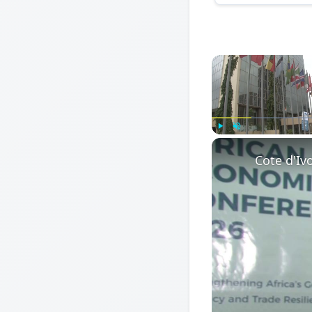
Play
Unmute