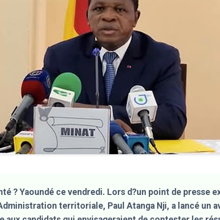
té ? Yaoundé ce vendredi. Lors d?un point de presse ex
Administration territoriale, Paul Atanga Nji, a lancé un 
 aux candidats qui envisageraient de contester les résu