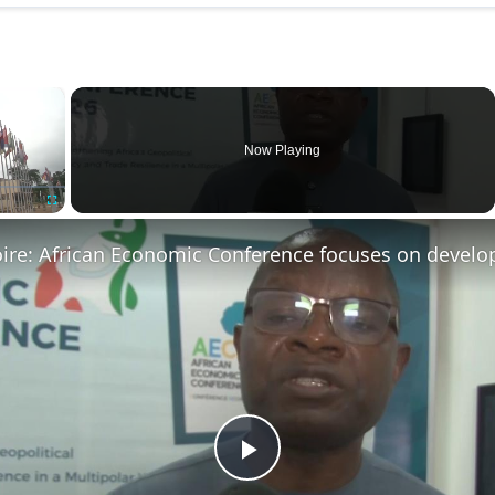
×
Now Playing
Fullscreen
Play