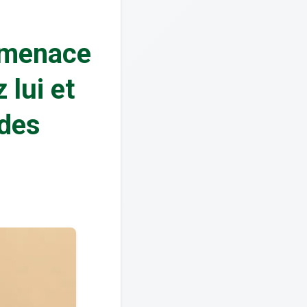
i menace
 lui et
 des