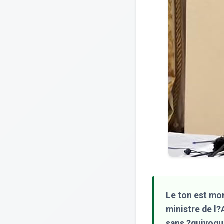
Le ton est mon
ministre de l?
sans ?quivoque