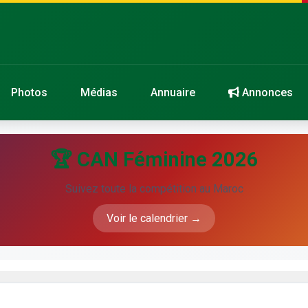
Photos
Médias
Annuaire
Annonces
🏆 CAN Féminine 2026
Suivez toute la compétition au Maroc
Voir le calendrier →