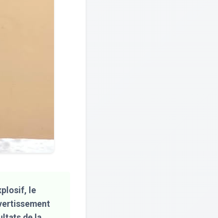
plosif, le
avertissement
ltats de la