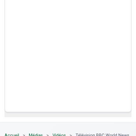
Accueil
>
Médias
>
Vidéos
>
Télévision BBC World News